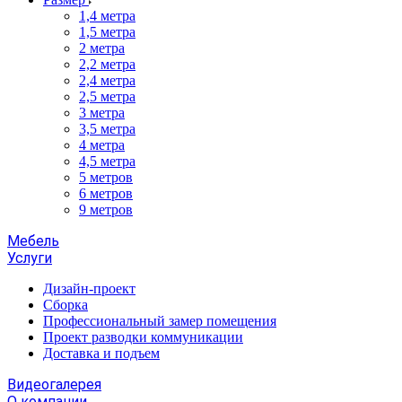
1,4 метра
1,5 метра
2 метра
2,2 метра
2,4 метра
2,5 метра
3 метра
3,5 метра
4 метра
4,5 метра
5 метров
6 метров
9 метров
Мебель
Услуги
Дизайн-проект
Сборка
Профессиональный замер помещения
Проект разводки коммуникации
Доставка и подъем
Видеогалерея
О компании