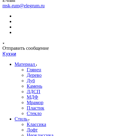
E-mail
msk-rum@elegrum.ru
Отправить сообщение
Кухни
Материал
Глянец
Дерево
Дуб
Камень
ЛДСП
МДФ
Мрамор
Пластик
Стекло
Стиль
Классика
Лофт
Неоклассика